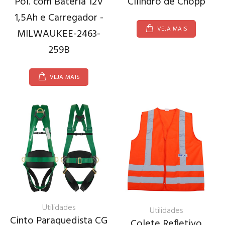
Pol. com Bateria 12V
Cilindro de Chopp
1,5Ah e Carregador -
VEJA MAIS
MILWAUKEE-2463-
259B
VEJA MAIS
Utilidades
Utilidades
Cinto Paraquedista CG
Colete Refletivo