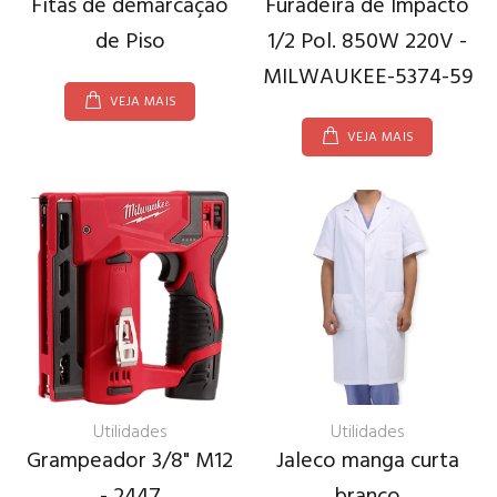
Fitas de demarcação
Furadeira de Impacto
de Piso
1/2 Pol. 850W 220V -
MILWAUKEE-5374-59
VEJA MAIS
VEJA MAIS
Utilidades
Utilidades
Grampeador 3/8" M12
Jaleco manga curta
- 2447
branco