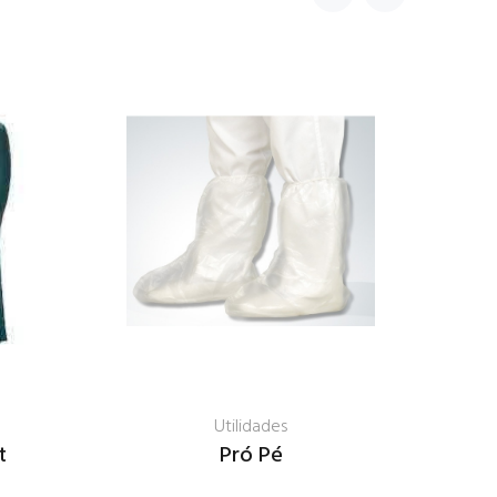
Utilidades
t
Pró Pé
R