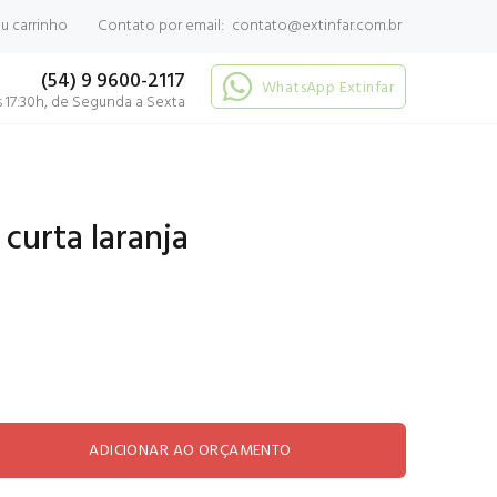
 carrinho
Contato por email:
contato@extinfar.com.br
(54) 9 9600-2117
WhatsApp Extinfar
 17:30h, de Segunda a Sexta
curta laranja
ADICIONAR AO ORÇAMENTO