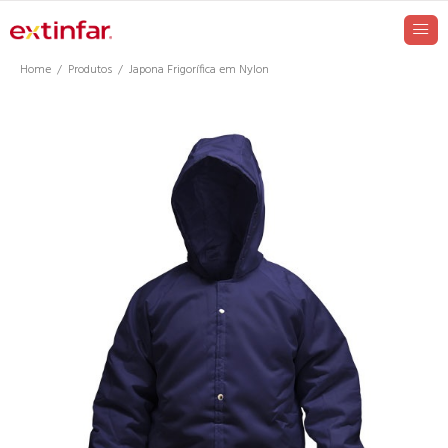
Home
Produtos
Japona Frigorífica em Nylon