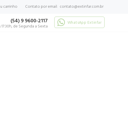
 carrinho
Contato por email:
contato@extinfar.com.br
(54) 9 9600-2117
WhatsApp Extinfar
 17:30h, de Segunda a Sexta