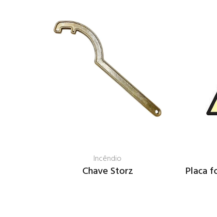
Incêndio
ual
Chave Storz
Placa f
1E