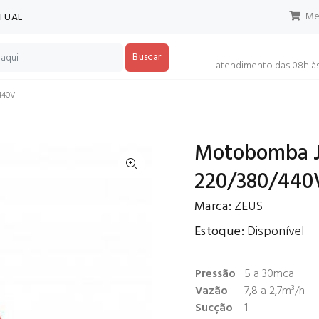
Meu
RTUAL
Buscar
atendimento das 08h às
/440V
Motobomba Jó
220/380/440
Marca:
ZEUS
Estoque:
Disponível
Pressão
5 a 30mca
Vazão
7,8 a 2,7m³/h
Sucção
1