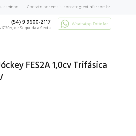
 carrinho
Contato por email:
contato@extinfar.com.br
(54) 9 9600-2117
WhatsApp Extinfar
 17:30h, de Segunda a Sexta
ckey FES2A 1,0cv Trifásica
V