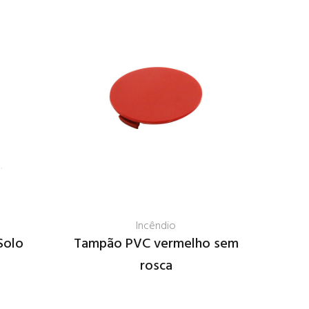
Incêndio
Solo
Tampão PVC vermelho sem
Pl
rosca
h